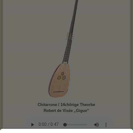
Chitarrone / 14chörige Theorbe
Robert de Visée „Gigue“